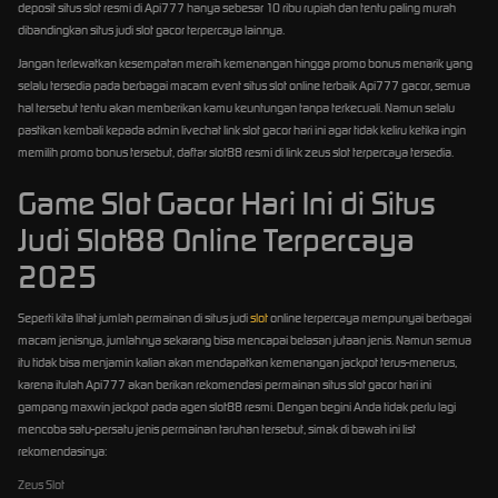
deposit situs slot resmi di Api777 hanya sebesar 10 ribu rupiah dan tentu paling murah
dibandingkan situs judi slot gacor terpercaya lainnya.
Jangan terlewatkan kesempatan meraih kemenangan hingga promo bonus menarik yang
selalu tersedia pada berbagai macam event situs slot online terbaik Api777 gacor, semua
hal tersebut tentu akan memberikan kamu keuntungan tanpa terkecuali. Namun selalu
pastikan kembali kepada admin livechat link slot gacor hari ini agar tidak keliru ketika ingin
memilih promo bonus tersebut, daftar slot88 resmi di link zeus slot terpercaya tersedia.
Game Slot Gacor Hari Ini di Situs
Judi Slot88 Online Terpercaya
2025
Seperti kita lihat jumlah permainan di situs judi
slot
online terpercaya mempunyai berbagai
macam jenisnya, jumlahnya sekarang bisa mencapai belasan jutaan jenis. Namun semua
itu tidak bisa menjamin kalian akan mendapatkan kemenangan jackpot terus-menerus,
karena itulah Api777 akan berikan rekomendasi permainan situs slot gacor hari ini
gampang maxwin jackpot pada agen slot88 resmi. Dengan begini Anda tidak perlu lagi
mencoba satu-persatu jenis permainan taruhan tersebut, simak di bawah ini list
rekomendasinya:
Zeus Slot