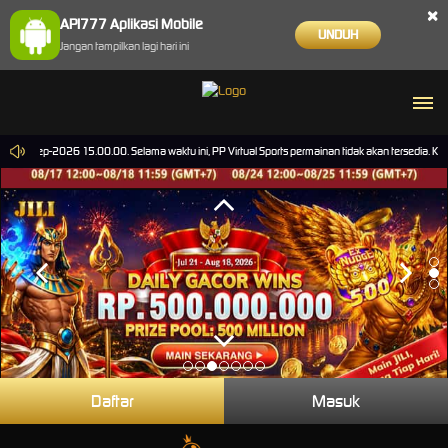
×
API777 Aplikasi Mobile
UNDUH
Jangan tampilkan lagi hari ini
i 30-Sep-2026 15.00.00. Selama waktu ini, PP Virtual Sports permainan tidak akan tersedia. K
Daftar
Masuk