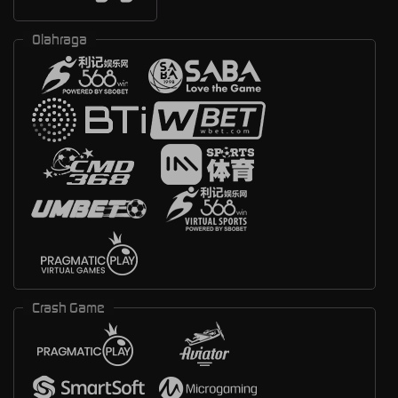
Olahraga
Crash Game