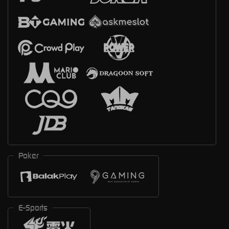
Poker
E-Sports