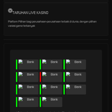
TARUHAN LIVE KASINO
Platform Pilihan bagi perusahaan-perusahaan terbaik di dunia, dengan pilihan
variasi game terbanyak