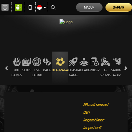
MASUK
DAFTAR
HOT
SLOTS
LIVE
RACE
OLAHRAGA
CRASH
ARCADE
POKER
E-
SABUNG
PROM
GAMES
CASINO
GAME
SPORTS
AYAM
Nikmati sensasi
dan
kegembiraan
tanpa henti