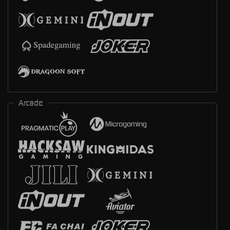
Arcade