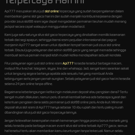
Api777 merupakan situs judi
slot online
terpercaya yang sudah berpengalaman dalam
memberikan game slot gacor hari ini dan sudah menjalin kontribusi kerjasama dengan
provider zeus slot88 resmi agar dapat mengadakan permainan taruhan mudah menang
jackpot secara cepat walaupun menggunakan modal kecil.
Kami juga satu-satunya situs slot gacor terpercaya yang dinobatkan memiliki keamanan
terbaik dari segi apapun, sehingga lisensi resmi perjudian internasional dari pagcor
menjamin Api777 sangat aman untuk dijadikan tempat bermain judi zeus slot online
terbaik. Disusul juga pelayanan dari admin slot88 gacor yang sangat memadai sehingga
membuat semua pemain menjadi lebih mudah ketika mendapatkan sebuah kendala.
Fitur pelayanan agen judi slot online resmi
Api777
tersedia tersebut berbagai macam,
meliputi fitur livechat, telegram, skype, line dan whatsapp. Jadi, sangat kami sarankan sekali
untuk langsung segera bertanya apabila ada sesuatu hal yang membuat Anda
kebingungan serta jangan pernah sungkan. Sebab pelayanan judi slot gacor hari ini tersedia
selama 24 jam online tanpa offline.
Bagaimana keberlangsungan ketika ingin melakukan deposit atau pengisian dana? Tentu
sangat mudah dilakukan, namun perlu di amati kembali bahwa ada beberapa syarat dan
ketentuan pengisian dana saldo permainan judi slot88 online perlu Anda ikuti. Minimal
deposit situs slot resmi di Api777 hanya sebesar 10 ribu rupiah dan tentu paling murah
dibandingkan situs judi slot gacor terpercaya lainnya.
Jangan terlewatkan kesempatan meraih kemenangan hingga promo bonus menarik yang
selalu tersedia pada berbagai macam event situs slot online terbaik Api777 gacor, semua
hal tersebut tentu akan memberikan kamu keuntungan tanpa terkecuali. Namun selalu