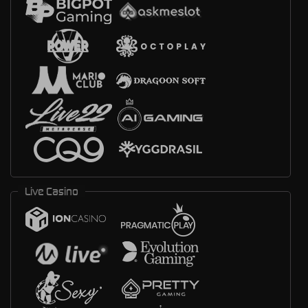
Live Casino