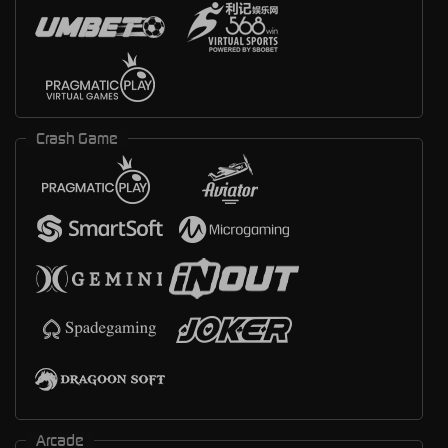
Crash Game
Arcade