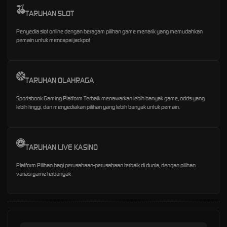
TARUHAN SLOT
Penyedia slot online dengan beragam pilihan game menarik yang memudahkan
pemain untuk mencapai jackpot
TARUHAN OLAHRAGA
Sportsbook Gaming Platform Terbaik menawarkan lebih banyak game, odds yang
lebih tinggi, dan menyediakan pilihan yang lebih banyak untuk pemain.
TARUHAN LIVE KASINO
Platform Pilihan bagi perusahaan-perusahaan terbaik di dunia, dengan pilihan
variasi game terbanyak