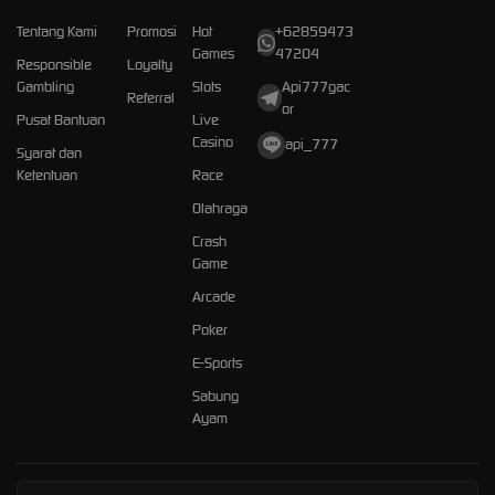
Tentang Kami
Promosi
Hot
+62859473
Games
47204
Responsible
Loyalty
Gambling
Slots
Api777gac
Referral
or
Pusat Bantuan
Live
Casino
api_777
Syarat dan
Ketentuan
Race
Olahraga
Crash
Game
Arcade
Poker
E-Sports
Sabung
Ayam