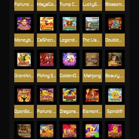
Fortune Treasure
MayaGoldCrazy
Trump Card
LuckySeven
Blossom of Wealth
Moneybags Man 2
CaiShen Coming
Legendary5
The Llama Adventure
DoubleWilds
OrientAnimals
Flirting Scholar Tang
GoldenDisco
Mahjong
Beauty And The Kingdom
OpenSesameII
Fortune Neko
DragonsGate
Elemental Link Fire
Spindrift