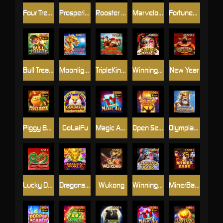
Four Treasures
Prosperity Tiger
Rooster In Love
MarvelousIV
FortuneHorse
Bull Treasure
Moonlight Treasure
TripleKingKong
Winning Mask II
New Year
Piggy Bank
GoLaiFu
Magic Ace
Open Sesame Mega
Olympian Temple
Lucky Dragons
DragonsWorld
Wukong
Winning Mask
MinerBabe