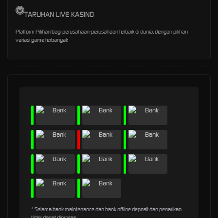
TARUHAN LIVE KASINO
Platform Pilihan bagi perusahaan-perusahaan terbaik di dunia, dengan pilihan
variasi game terbanyak
* Selama bank maintenance dan bank offline deposit dan penarikan
tidak dapat diproses