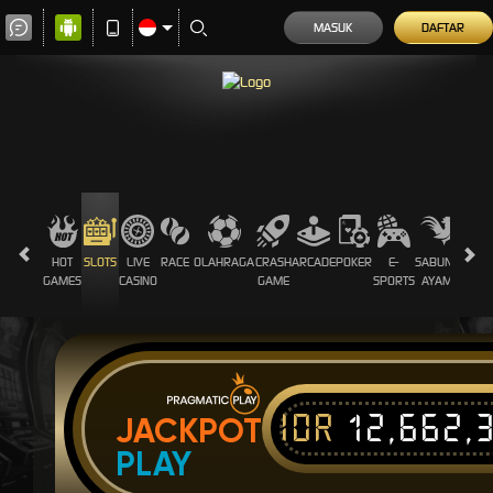
MASUK
DAFTAR
HOT
SLOTS
LIVE
RACE
OLAHRAGA
CRASH
ARCADE
POKER
E-
SABUNG
PROM
GAMES
CASINO
GAME
SPORTS
AYAM
IDR
12,662,
JACKPOT
PLAY