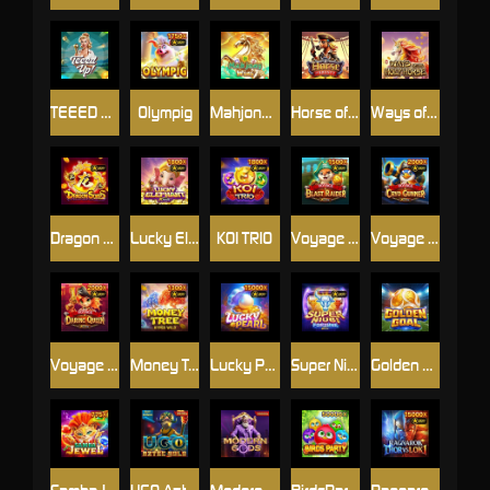
TEEED UP!
Olympig
Mahjong Wins
Horse of Bounty
Ways of the Holy Horse
Dragon Soar
Lucky Elephant X-Huge
KOI TRIO
Voyage of Blast Raider X-Lock
Voyage of Cryo Gunner X-Lock
Voyage of Daring Queen X-Lock
Money Tree - Hyper Wild
Lucky Pearl
Super Niubi Fortune X-Huge
Golden Goal