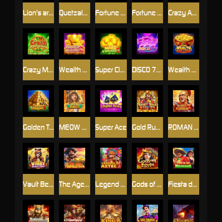
Lion's area
Quetzalcoatl
Fortune Horse
Fortune Toto 4D
Crazy ATM
Crazy Money Rolling
Wealth Rising 2
Super Clovers 2
DISCO 777
Wealth Rolling
Golden Temple2
MEOW DYNASTY
Super Ace
Gold Rush Blast
ROMAN WARRIOR2
Vault Beauty Thief
The Age Of Navigation
Legend of Aztec2
Gods of Egypt
Fiesta de Mexicana