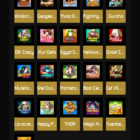
Wilderness Hunting
Gaogashou
Three Kingdoms
Fighting Academy
Gumiho
DR. Crazy
Run Date
Egypt Gods
Halloween Horror
Ghost Zombie
Mutation fish
Star Cruise
Prehistoric Park
Beer Carnival
Cat VS Mouse
Lovecraft's Legacy
Happy Fruit Stand
THOR
Magic House
Yuanbao Mahjong2