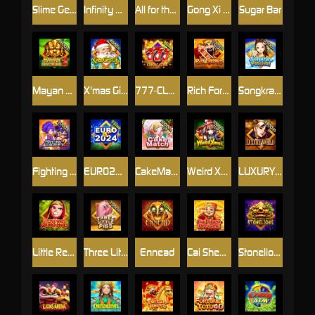
Slime Gem
Infinity Mining
All for the Winner
Gong Xi Fa Cai
Sugar Bar
Mayan Adventure2
X'mas Gift City
777-CLASSIC STYLE
Rich Fortune 2
Songkran Festival
Fighting Academy 2
EURO2024
CakeMatch
Weird Xmas
LUXURY WORLD
Little Red Riding Hood
Three Little Pigs
Ennead
Cai Shen Arrives!
Stonelions