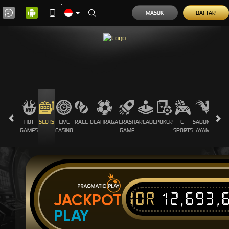
MASUK
DAFTAR
HOT
SLOTS
LIVE
RACE
OLAHRAGA
CRASH
ARCADE
POKER
E-
SABUNG
PROM
GAMES
CASINO
GAME
SPORTS
AYAM
IDR
12,693,
JACKPOT
PLAY