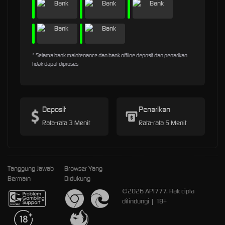
* Selama bank maintenance dan bank offline deposit dan penarikan
tidak dapat diproses
Deposit
Penarikan
Rata-rata 3 Menit
Rata-rata 5 Menit
Tanggung Jawab
Browser Yang
Bermain
Didukung
©2026 API777. Hak cipta
dilindungi | 18+