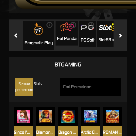
i
i
i
i
i
Facha
Fat Panda
Slot88 x PP
PG Soft
Pragmatic Play
BTGAMING
Semua
Slots
permainan
Since I'm here
Diamond buffalo
Dragon Gem2
Arctic Clash
ROMAN WARRIOR