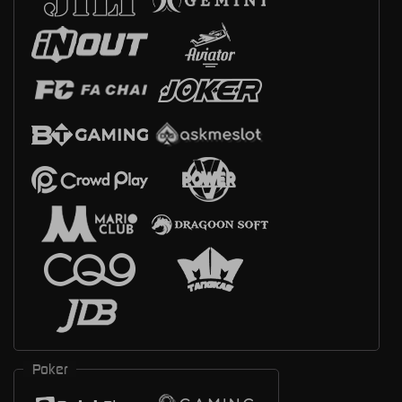
Poker