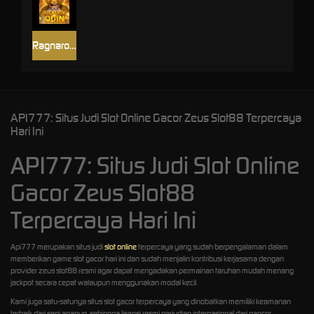
Ragnarok Odin
API777: Situs Judi Slot Online Gacor Zeus Slot88 Terpercaya
Hari Ini
API777: Situs Judi Slot Online
Gacor Zeus Slot88
Terpercaya Hari Ini
Api777 merupakan situs judi
slot online
terpercaya yang sudah berpengalaman dalam
memberikan game slot gacor hari ini dan sudah menjalin kontribusi kerjasama dengan
provider zeus slot88 resmi agar dapat mengadakan permainan taruhan mudah menang
jackpot secara cepat walaupun menggunakan modal kecil.
Kami juga satu-satunya situs slot gacor terpercaya yang dinobatkan memiliki keamanan
terbaik dari segi apapun, sehingga lisensi resmi perjudian internasional dari pagcor