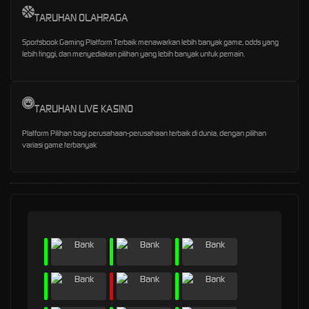
TARUHAN OLAHRAGA
Sportsbook Gaming Platform Terbaik menawarkan lebih banyak game, odds yang
lebih tinggi, dan menyediakan pilihan yang lebih banyak untuk pemain.
TARUHAN LIVE KASINO
Platform Pilihan bagi perusahaan-perusahaan terbaik di dunia, dengan pilihan
variasi game terbanyak