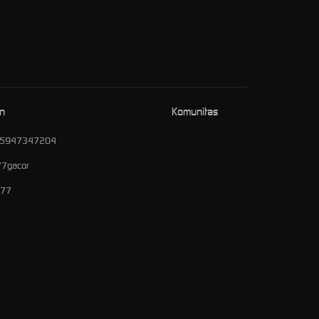
n
Komunitas
5947347204
77gacor
777