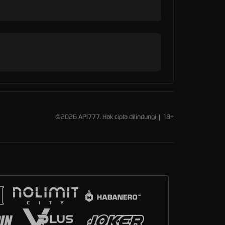
©2026 API777. Hak cipta dilindungi | 18+