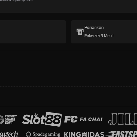
Penarikan
Rata-rata 5 Menit