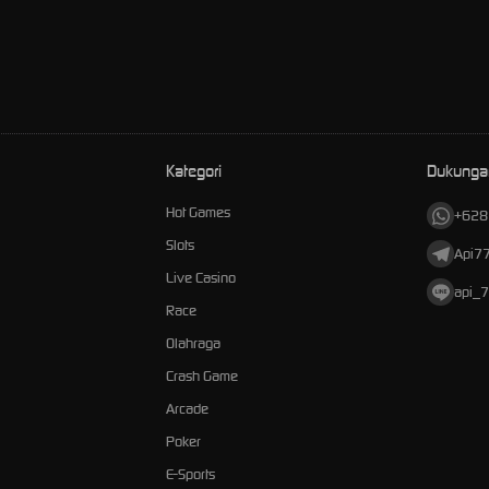
Kategori
Dukunga
Hot Games
+628
Slots
Api7
Live Casino
api_
Race
Olahraga
Crash Game
Arcade
Poker
E-Sports