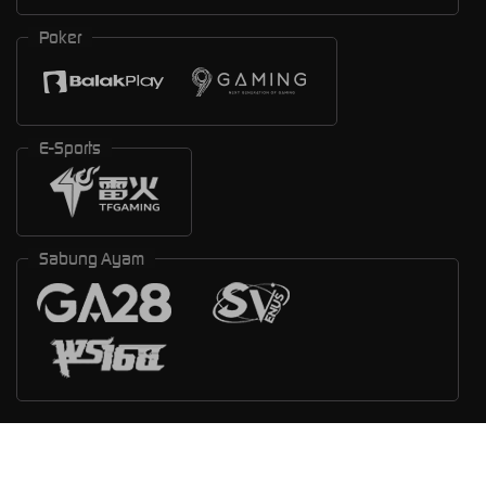
Poker
E-Sports
Sabung Ayam