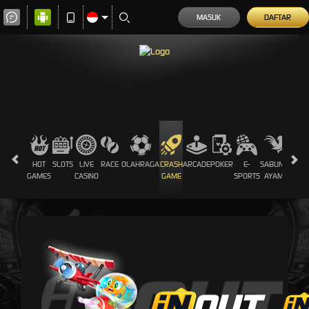
MASUK
DAFTAR
HOT
SLOTS
LIVE
RACE
OLAHRAGA
CRASH
ARCADE
POKER
E-
SABUNG
PROM
GAMES
CASINO
GAME
SPORTS
AYAM