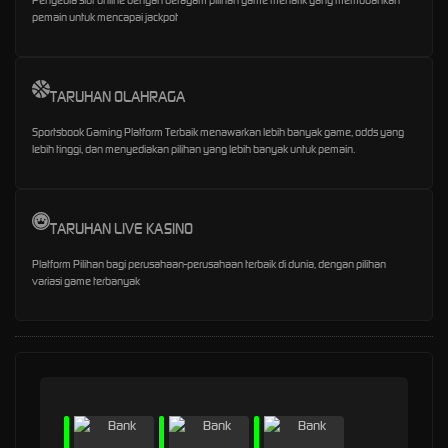
Penyedia slot online dengan beragam pilihan game menarik yang memudahkan
pemain untuk mencapai jackpot
TARUHAN OLAHRAGA
Sportsbook Gaming Platform Terbaik menawarkan lebih banyak game, odds yang
lebih tinggi, dan menyediakan pilihan yang lebih banyak untuk pemain.
TARUHAN LIVE KASINO
Platform Pilihan bagi perusahaan-perusahaan terbaik di dunia, dengan pilihan
variasi game terbanyak