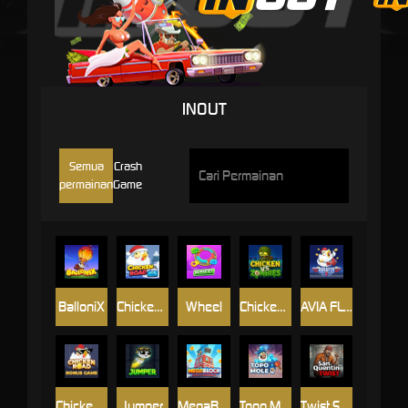
INOUT
Semua
Crash
permainan
Game
BalloniX
Chicken Road Ice
Wheel
Chicken vs Zombies
AVIA FLY 2
Chicken Road Bonus
Jumper
MegaBlock
Topo Mole
Twist San Quentin